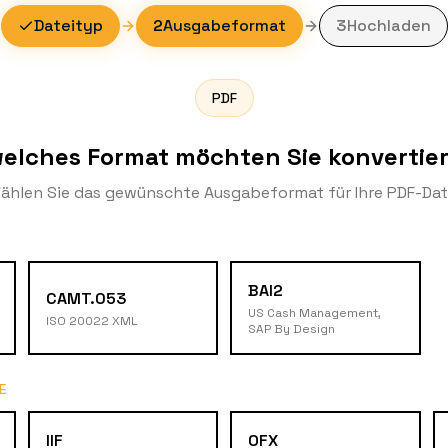
Dateityp
2
Ausgabeformat
3
Hochladen
PDF
welches Format möchten Sie konvertie
ählen Sie das gewünschte Ausgabeformat für Ihre PDF-Dat
BAI2
CAMT.053
US Cash Management,
ISO 20022 XML
SAP By Design
E
IIF
OFX