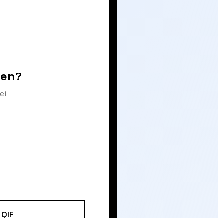
ren?
ei
QIF