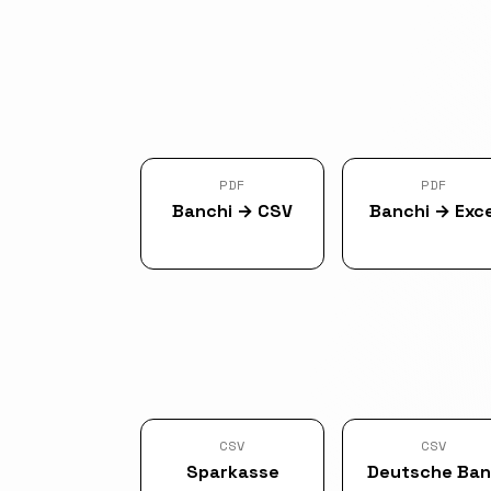
PDF
PDF
Banchi
→
CSV
Banchi
→
Exce
CSV
CSV
Sparkasse
Deutsche Ban