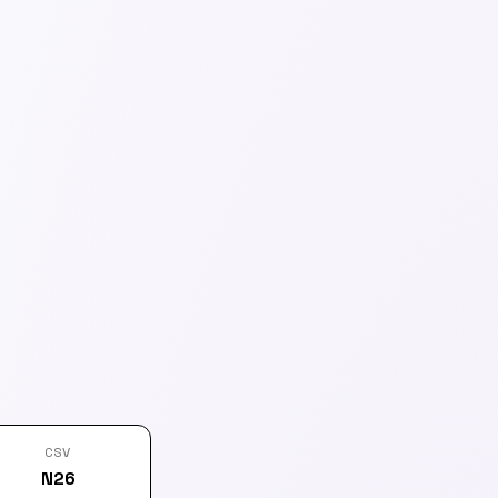
CSV
N26