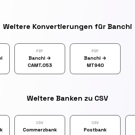
Weitere Konvertierungen für Banchi
PDF
PDF
l
Banchi
→
Banchi
→
CAMT.053
MT940
Weitere Banken zu CSV
CSV
CSV
k
Commerzbank
Postbank