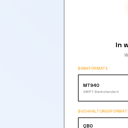
In 
W
BANKFORMATE
MT940
SWIFT-Bankstandard
BUCHHALTUNGSFORMAT
QBO