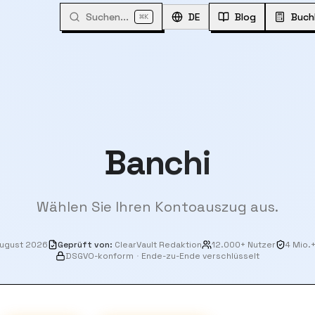
Suchen...
⌘
DE
Blog
Buch
K
Banchi
Wählen Sie Ihren Kontoauszug aus.
August 2026
Geprüft von
:
ClearVault Redaktion
12.000+ Nutzer
4 Mio.
DSGVO-konform
·
Ende-zu-Ende verschlüsselt