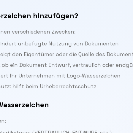
rzeichen hinzufügen?
enen verschiedenen Zwecken:
erhindert unbefugte Nutzung von Dokumenten
 zeigt den Eigentümer oder die Quelle des Dokumen
, ob ein Dokument Entwurf, vertraulich oder endgül
dert Ihr Unternehmen mit Logo-Wasserzeichen
hutz: hilft beim Urheberrechtsschutz
-Wasserzeichen
en:
usindikatoren (VERTRAULICH, ENTWURF, etc.)