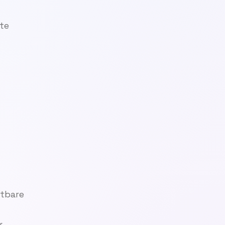
ste
htbare