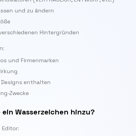
assen und zu ändern
röße
 verschiedenen Hintergründen
n:
gos und Firmenmarken
Wirkung
 Designs enthalten
ding-Zwecke
e ein Wasserzeichen hinzu?
 Editor: