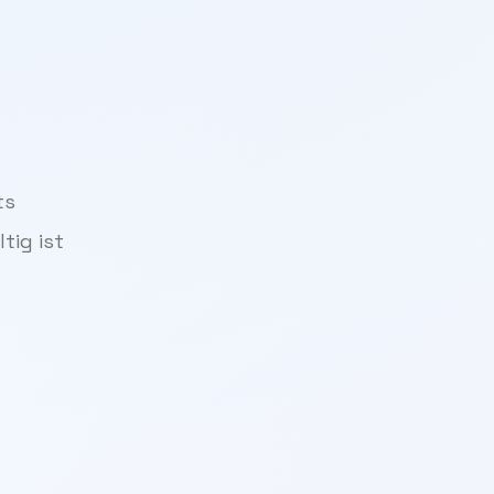
ts
tig ist