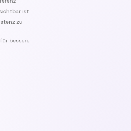
äferenz
sichtbar ist
istenz zu
 für bessere