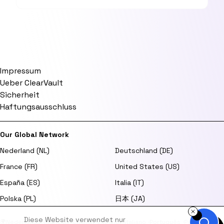
Impressum
Ueber ClearVault
Sicherheit
Haftungsausschluss
Our Global Network
Nederland (NL)
Deutschland (DE)
France (FR)
United States (US)
España (ES)
Italia (IT)
Polska (PL)
日本 (JA)
Diese Website verwendet nur
🌍
Nederlands
·
Français
·
English
·
Español
·
Italiano
·
Português
·
Polski
·