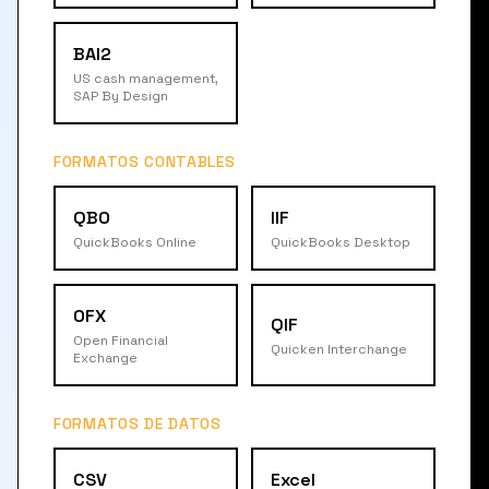
BAI2
US cash management,
SAP By Design
FORMATOS CONTABLES
QBO
IIF
QuickBooks Online
QuickBooks Desktop
OFX
QIF
Open Financial
Quicken Interchange
Exchange
FORMATOS DE DATOS
CSV
Excel