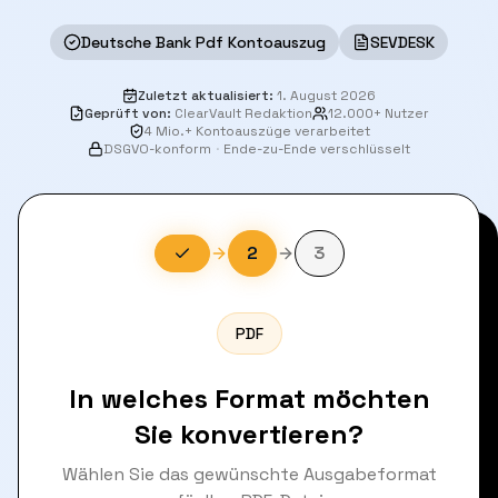
Deutsche Bank Pdf Kontoauszug
SEVDESK
Zuletzt aktualisiert
:
1. August 2026
Geprüft von
:
ClearVault Redaktion
12.000+ Nutzer
4 Mio.+ Kontoauszüge verarbeitet
DSGVO-konform
·
Ende-zu-Ende verschlüsselt
2
3
PDF
In welches Format möchten
Sie konvertieren?
Wählen Sie das gewünschte Ausgabeformat