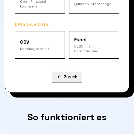
Open Financial
Quicken Interchange
Exchange
DATENFORMATE
Excel
CSV
XLSX mit
Kommagetrennt
Formatierung
Zurück
So funktioniert es