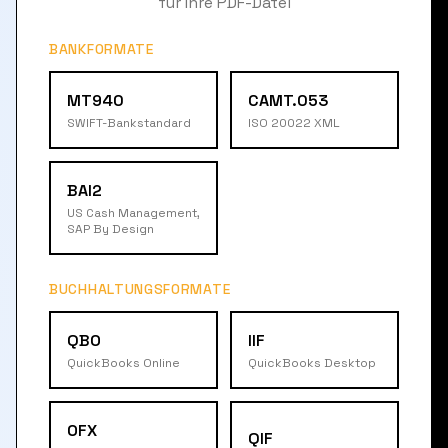
für Ihre PDF-Datei
BANKFORMATE
MT940
CAMT.053
SWIFT-Bankstandard
ISO 20022 XML
BAI2
US Cash Management,
SAP By Design
BUCHHALTUNGSFORMATE
QBO
IIF
QuickBooks Online
QuickBooks Desktop
OFX
QIF