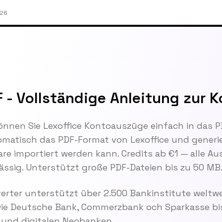
026
 - Vollständige Anleitung zur 
önnen Sie Lexoffice Kontoauszüge einfach in das
atisch das PDF-Format von Lexoffice und generiert 
e importiert werden kann. Credits ab €1 — alle Au
lässig. Unterstützt große PDF-Dateien bis zu 50 MB
rter unterstützt über 2.500 Bankinstitute weltwe
wie Deutsche Bank, Commerzbank och Sparkasse bis
und digitalen Neobanken.