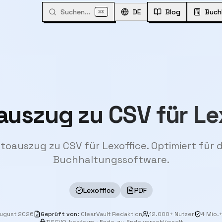
Suchen...
⌘
DE
Blog
Buch
K
uszug zu CSV für Le
oauszug zu CSV für Lexoffice. Optimiert für
Buchhaltungssoftware.
Lexoffice
PDF
August 2026
Geprüft von
:
ClearVault Redaktion
12.000+ Nutzer
4 Mio.