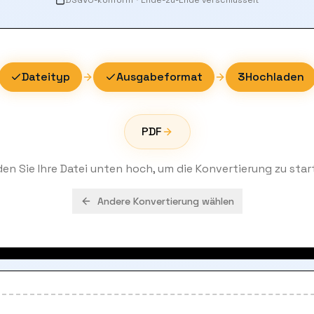
DSGVO-konform
·
Ende-zu-Ende verschlüsselt
Dateityp
Ausgabeformat
3
Hochladen
PDF
den Sie Ihre Datei unten hoch, um die Konvertierung zu star
Andere Konvertierung wählen