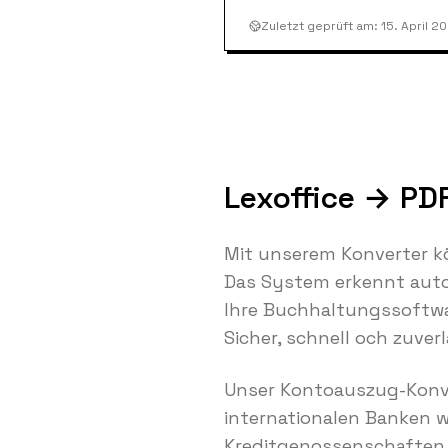
Zuletzt geprüft am
:
15. April 2
Lexoffice → PDF
Mit unserem Konverter k
Das System erkennt autom
Ihre Buchhaltungssoftwar
Sicher, schnell och zuver
Unser Kontoauszug-Konve
internationalen Banken 
Kreditgenossenschaften 