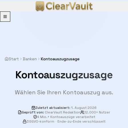
Menu
Start
Banken
Kontoauszugzusage
Kontoauszugzusage
Wählen Sie Ihren Kontoauszug aus.
Zuletzt aktualisiert
:
1. August 2026
Geprüft von
:
ClearVault Redaktion
12.000+ Nutzer
4 Mio.+ Kontoauszüge verarbeitet
DSGVO-konform
·
Ende-zu-Ende verschlüsselt