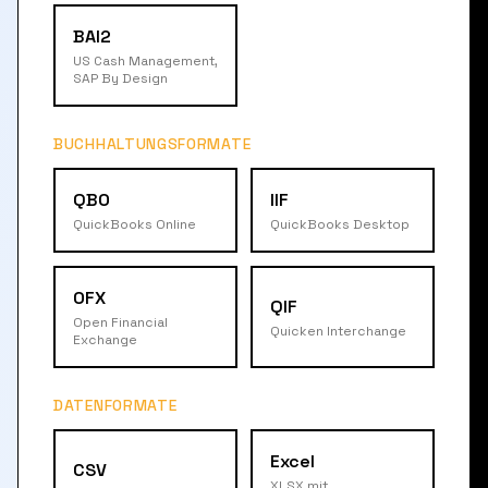
BAI2
US Cash Management,
SAP By Design
BUCHHALTUNGSFORMATE
QBO
IIF
QuickBooks Online
QuickBooks Desktop
OFX
QIF
Open Financial
Quicken Interchange
Exchange
DATENFORMATE
Excel
CSV
XLSX mit