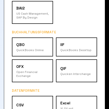
BAI2
US Cash Management,
SAP By Design
BUCHHALTUNGSFORMATE
QBO
IIF
QuickBooks Online
QuickBooks Desktop
OFX
QIF
Open Financial
Quicken Interchange
Exchange
DATENFORMATE
Excel
CSV
XLSX mit