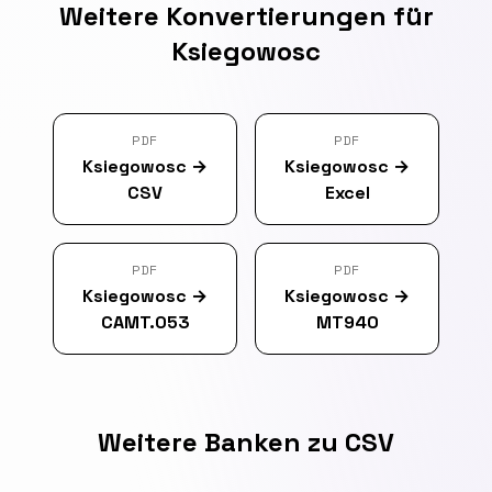
Weitere Konvertierungen für
Ksiegowosc
PDF
PDF
Ksiegowosc
→
Ksiegowosc
→
CSV
Excel
PDF
PDF
Ksiegowosc
→
Ksiegowosc
→
CAMT.053
MT940
Weitere Banken zu CSV