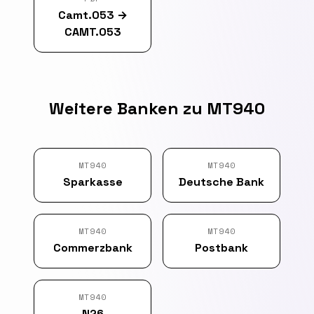
Camt.053
→
CAMT.053
Weitere Banken zu MT940
MT940
MT940
Sparkasse
Deutsche Bank
MT940
MT940
Commerzbank
Postbank
MT940
N26