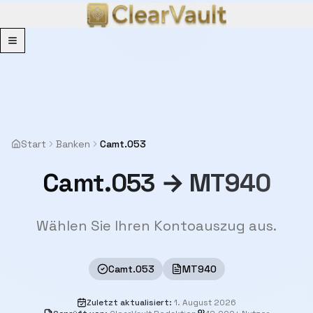
Menu
Start
Banken
Camt.053
Camt.053 → MT940
Wählen Sie Ihren Kontoauszug aus.
Camt.053
MT940
Zuletzt aktualisiert
:
1. August 2026