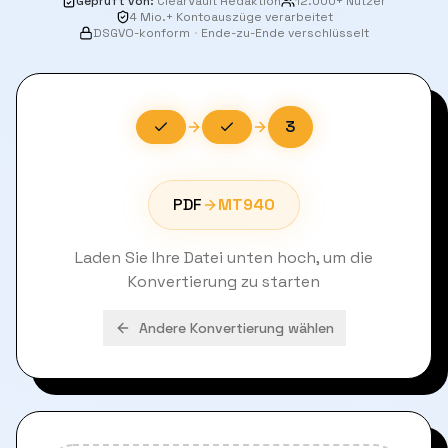
Geprüft von
:
ClearVault Redaktion
12.000+ Nutzer
4 Mio.+ Kontoauszüge verarbeitet
DSGVO-konform
·
Ende-zu-Ende verschlüsselt
3
PDF
MT940
Laden Sie Ihre Datei unten hoch, um die
Konvertierung zu starten
Andere Konvertierung wählen