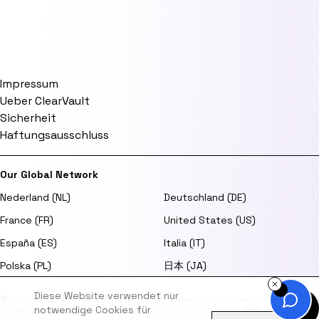
Impressum
Ueber ClearVault
Sicherheit
Haftungsausschluss
Our Global Network
Nederland (NL)
Deutschland (DE)
France (FR)
United States (US)
España (ES)
Italia (IT)
Polska (PL)
日本 (JA)
Diese Website verwendet nur
🌍
Nederlands
·
Français
·
English
·
Español
·
Italiano
·
Português
·
Polski
·
notwendige Cookies für
Svenska
·
Dansk
·
Norsk
·
Suomi
·
日本語
·
한국어
·
中文
·
العربية
·
हिन्दी
·
Türkçe
·