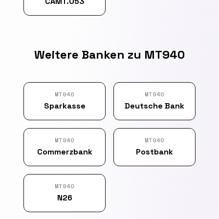
CAMT.053
Weitere Banken zu MT940
MT940
MT940
Sparkasse
Deutsche Bank
MT940
MT940
Commerzbank
Postbank
MT940
N26