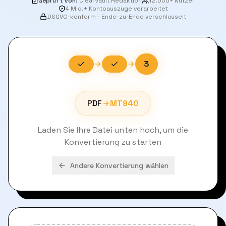
Geprüft von
:
ClearVault Redaktion
12.000+ Nutzer
4 Mio.+ Kontoauszüge verarbeitet
DSGVO-konform
·
Ende-zu-Ende verschlüsselt
3
PDF
MT940
Laden Sie Ihre Datei unten hoch, um die
Konvertierung zu starten
Andere Konvertierung wählen