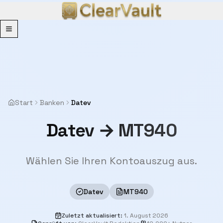
Menu
Start
Banken
Datev
Datev → MT940
Wählen Sie Ihren Kontoauszug aus.
Datev
MT940
Zuletzt aktualisiert
:
1. August 2026