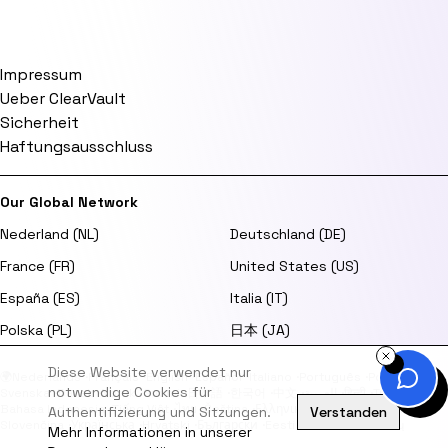
Impressum
Ueber ClearVault
Sicherheit
Haftungsausschluss
Our Global Network
Nederland (NL)
Deutschland (DE)
France (FR)
United States (US)
España (ES)
Italia (IT)
Polska (PL)
日本 (JA)
Diese Website verwendet nur
🌍
Nederlands
·
Français
·
English
·
Español
·
Italiano
·
Português
·
Polski
·
notwendige Cookies für
Svenska
·
Dansk
·
Norsk
·
Suomi
·
日本語
·
한국어
·
中文
·
العربية
·
हिन्दी
·
Türkçe
·
Bahasa Indonesia
·
Tiếng Việt
·
ไทย
·
Čeština
·
Ελληνικά
·
Magyar
·
Română
·
Authentifizierung und Sitzungen.
Verstanden
Slovenčina
·
Українська
·
Hrvatski
·
Български
·
Eesti
·
Latviešu
·
Lietuvių
Mehr Informationen in unserer