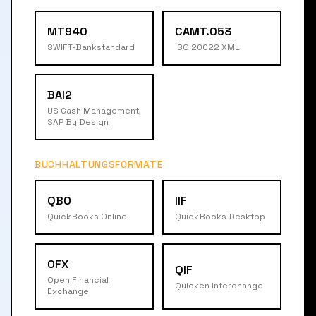
MT940
CAMT.053
SWIFT-Bankstandard
ISO 20022 XML
BAI2
US Cash Management,
SAP By Design
BUCHHALTUNGSFORMATE
QBO
IIF
QuickBooks Online
QuickBooks Desktop
OFX
QIF
Open Financial
Quicken Interchange
Exchange