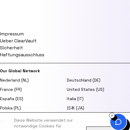
Impressum
Ueber ClearVault
Sicherheit
Haftungsausschluss
Our Global Network
Nederland (NL)
Deutschland (DE)
France (FR)
United States (US)
España (ES)
Italia (IT)
Polska (PL)
日本 (JA)
Diese Website verwendet nur
🌍
Nederlands
·
Français
·
English
·
Español
·
Italiano
·
Português
·
Polski
·
notwendige Cookies für
Svenska
·
Dansk
·
Norsk
·
Suomi
·
日本語
·
한국어
·
中文
·
العربية
·
हिन्दी
·
Türkçe
·