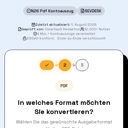
N26 Pdf Kontoauszug
SEVDESK
Zuletzt aktualisiert
:
1. August 2026
Geprüft von
:
ClearVault Redaktion
12.000+ Nutzer
4 Mio.+ Kontoauszüge verarbeitet
DSGVO-konform
·
Ende-zu-Ende verschlüsselt
2
3
PDF
In welches Format möchten
Sie konvertieren?
Wählen Sie das gewünschte Ausgabeformat