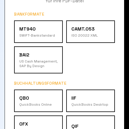
für Ihre PDF-Datei
BANKFORMATE
MT940
CAMT.053
SWIFT-Bankstandard
ISO 20022 XML
BAI2
US Cash Management,
SAP By Design
BUCHHALTUNGSFORMATE
QBO
IIF
QuickBooks Online
QuickBooks Desktop
OFX
QIF