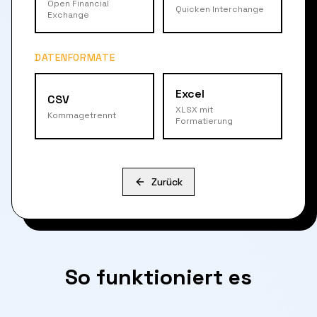
Open Financial
Quicken Interchange
Exchange
DATENFORMATE
Excel
CSV
XLSX mit
Kommagetrennt
Formatierung
Zurück
So funktioniert es