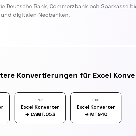
wie Deutsche Bank, Commerzbank och Sparkasse bis
und digitalen Neobanken.
tere Konvertierungen für Excel Konve
PDF
PDF
er
Excel Konverter
Excel Konverter
→
CAMT.053
→
MT940