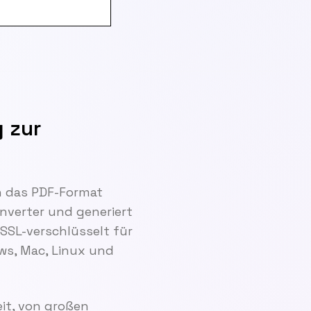
g zur
n das PDF-Format
verter und generiert
 SSL-verschlüsselt für
ows, Mac, Linux und
it, von großen