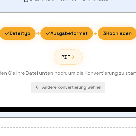
DSGVO-konform
·
Ende-zu-Ende verschlüsselt
Dateityp
Ausgabeformat
3
Hochladen
PDF
den Sie Ihre Datei unten hoch, um die Konvertierung zu star
Andere Konvertierung wählen