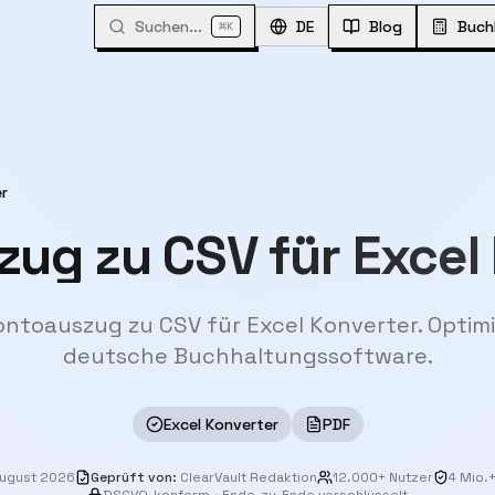
Suchen...
⌘
DE
Blog
Buch
K
er
ug zu CSV für Excel
ntoauszug zu CSV für Excel Konverter. Optimi
deutsche Buchhaltungssoftware.
Excel Konverter
PDF
August 2026
Geprüft von
:
ClearVault Redaktion
12.000+ Nutzer
4 Mio.