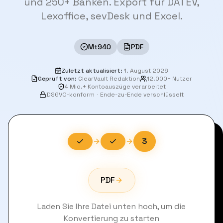
und 250+ Banken. Export für DATEV,
Lexoffice, sevDesk und Excel.
Mt940
PDF
Zuletzt aktualisiert
:
1. August 2026
Geprüft von
:
ClearVault Redaktion
12.000+ Nutzer
4 Mio.+ Kontoauszüge verarbeitet
DSGVO-konform
·
Ende-zu-Ende verschlüsselt
3
PDF
Laden Sie Ihre Datei unten hoch, um die
Konvertierung zu starten