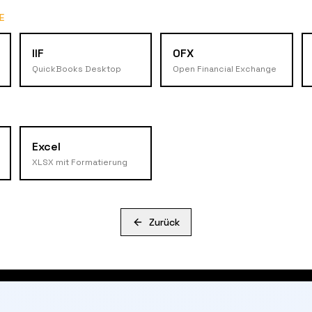
E
IIF
OFX
QuickBooks Desktop
Open Financial Exchange
Excel
XLSX mit Formatierung
Zurück