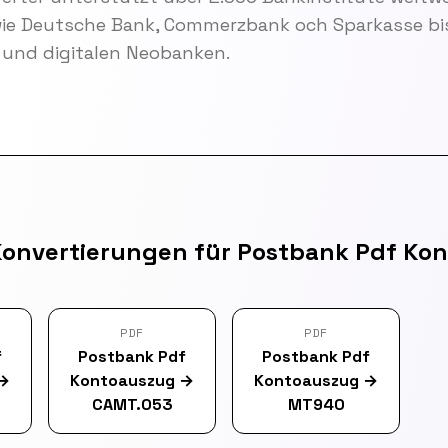
wie Deutsche Bank, Commerzbank och Sparkasse bis
und digitalen Neobanken.
Konvertierungen für Postbank Pdf Ko
PDF
PDF
f
Postbank Pdf
Postbank Pdf
→
Kontoauszug
→
Kontoauszug
→
CAMT.053
MT940