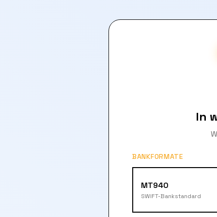
In 
W
BANKFORMATE
MT940
SWIFT-Bankstandard