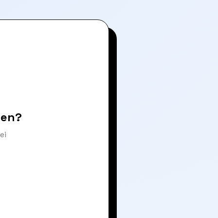
ren?
ei