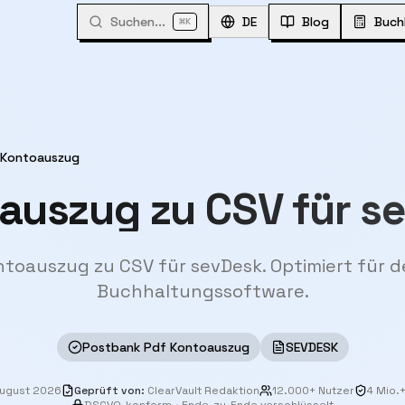
Suchen...
⌘
DE
Blog
Buch
K
 Kontoauszug
auszug zu CSV für s
toauszug zu CSV für sevDesk. Optimiert für 
Buchhaltungssoftware.
Postbank Pdf Kontoauszug
SEVDESK
August 2026
Geprüft von
:
ClearVault Redaktion
12.000+ Nutzer
4 Mio.