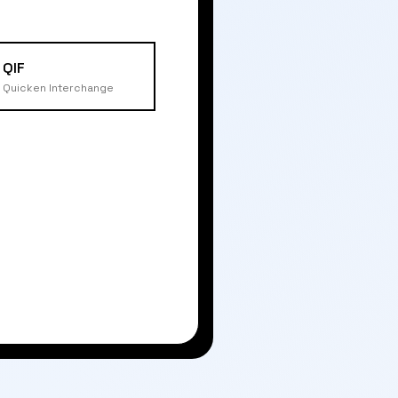
QIF
Quicken Interchange