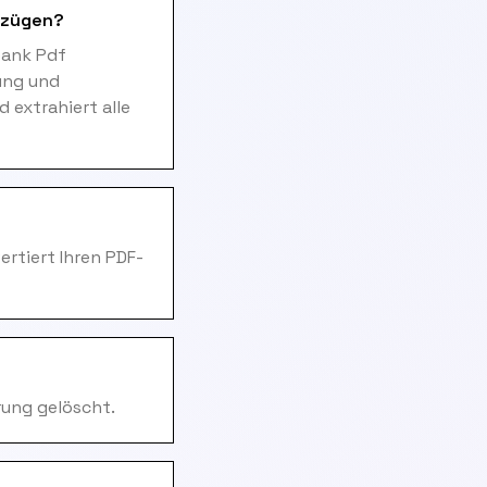
szügen?
bank Pdf
ung und
extrahiert alle
rtiert Ihren PDF-
rung gelöscht.