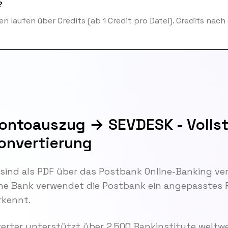
?
n laufen über Credits (ab 1 Credit pro Datei). Credits nach
ontoauszug → SEVDESK - Volls
Konvertierung
nd als PDF über das Postbank Online-Banking verf
che Bank verwendet die Postbank ein angepasstes 
rkennt.
rter unterstützt über 2.500 Bankinstitute weltwe