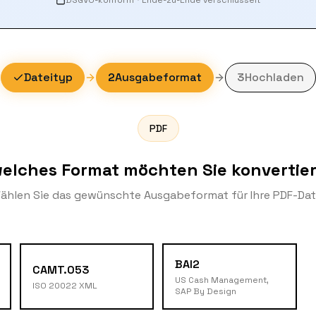
DSGVO-konform
·
Ende-zu-Ende verschlüsselt
Dateityp
2
Ausgabeformat
3
Hochladen
PDF
welches Format möchten Sie konvertie
ählen Sie das gewünschte Ausgabeformat für Ihre PDF-Dat
BAI2
CAMT.053
US Cash Management,
ISO 20022 XML
SAP By Design