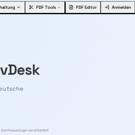
haltung
PDF Tools
PDF Editor
Anmelden
evDesk
deutsche
+ Kontoauszüge verarbeitet