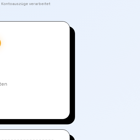
+ Kontoauszüge verarbeitet
ten