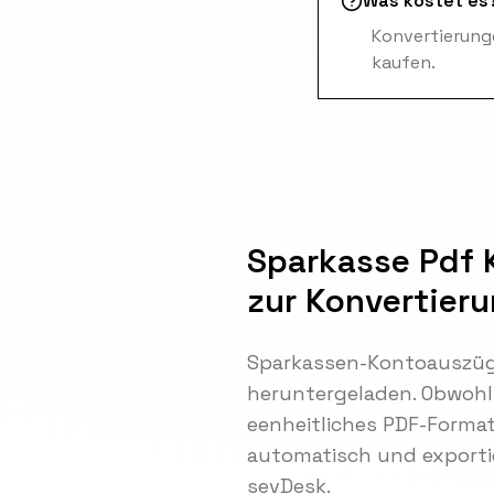
Was kostet es
Konvertierunge
kaufen.
Sparkasse Pdf 
zur Konvertier
Sparkassen-Kontoauszüge
heruntergeladen. Obwohl 
eenheitliches PDF-Format
automatisch und exportie
sevDesk.