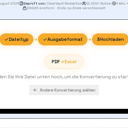
August 2026
Geprüft von
:
ClearVault Redaktion
12.000+ Nutzer
4 Mio.
DSGVO-konform
·
Ende-zu-Ende verschlüsselt
Dateityp
Ausgabeformat
3
Hochladen
PDF
Excel
den Sie Ihre Datei unten hoch, um die Konvertierung zu star
Andere Konvertierung wählen