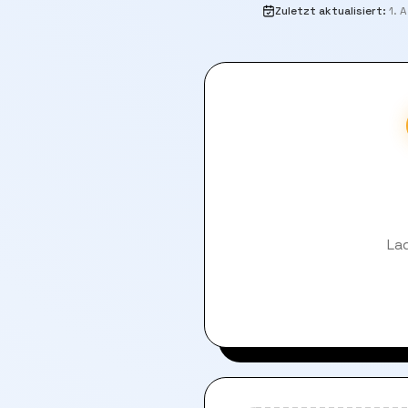
Zuletzt aktualisiert
:
1. 
La