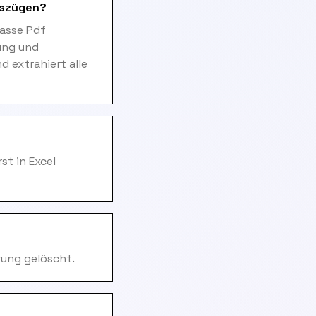
uszügen?
asse Pdf
ung und
 extrahiert alle
st in Excel
rung gelöscht.