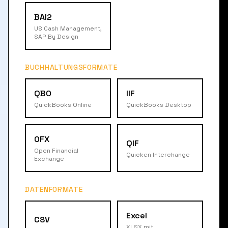
BAI2
US Cash Management,
SAP By Design
BUCHHALTUNGSFORMATE
QBO
IIF
QuickBooks Online
QuickBooks Desktop
OFX
QIF
Open Financial
Quicken Interchange
Exchange
DATENFORMATE
Excel
CSV
XLSX mit