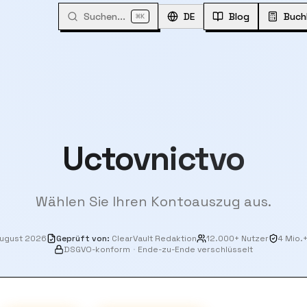
Suchen...
⌘
DE
Blog
Buch
K
Uctovnictvo
Wählen Sie Ihren Kontoauszug aus.
August 2026
Geprüft von
:
ClearVault Redaktion
12.000+ Nutzer
4 Mio.
DSGVO-konform
·
Ende-zu-Ende verschlüsselt