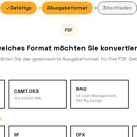
Dateityp
2
Ausgabeformat
3
Hochladen
PDF
welches Format möchten Sie konvertie
ählen Sie das gewünschte Ausgabeformat für Ihre PDF-Dat
BAI2
CAMT.053
US Cash Management,
ISO 20022 XML
SAP By Design
E
IIF
OFX