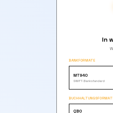
In 
W
BANKFORMATE
MT940
SWIFT-Bankstandard
BUCHHALTUNGSFORMAT
QBO