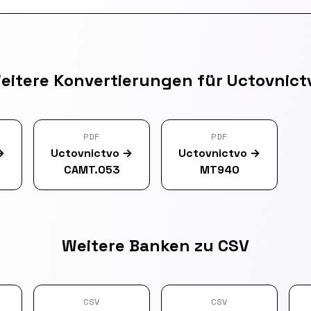
eitere Konvertierungen für Uctovnict
PDF
PDF
→
Uctovnictvo
→
Uctovnictvo
→
CAMT.053
MT940
Weitere Banken zu CSV
CSV
CSV