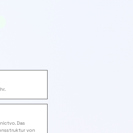
hr.
nictvo. Das
onsstruktur von