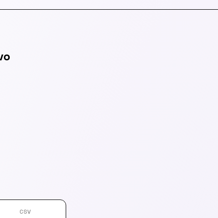
vo
CSV