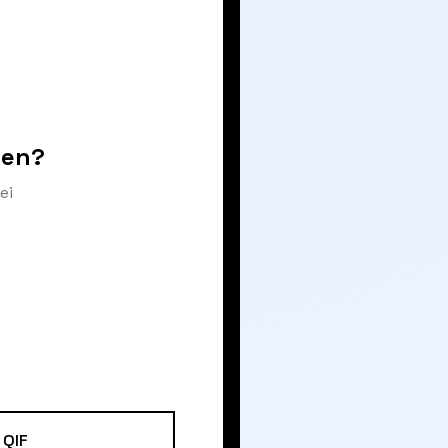
ren?
ei
QIF