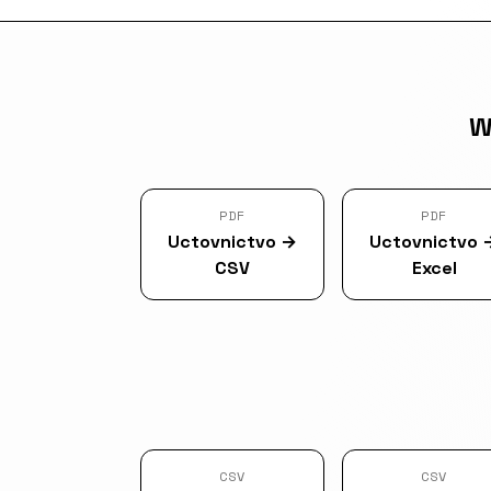
W
PDF
PDF
Uctovnictvo
→
Uctovnictvo
CSV
Excel
CSV
CSV